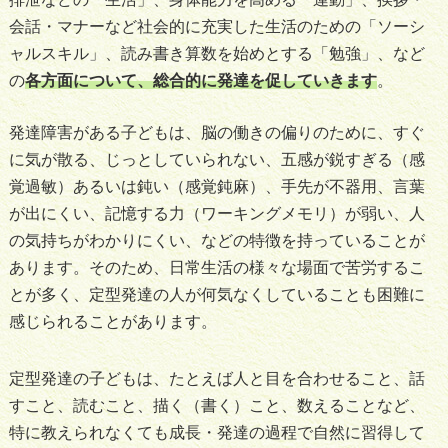
会話・マナーなど社会的に充実した生活のための「ソーシ
ャルスキル」、読み書き算数を始めとする「勉強」、など
の
各方面について、総合的に発達を促していきます
。
発達障害がある子どもは、脳の働きの偏りのために、すぐ
に気が散る、じっとしていられない、五感が鋭すぎる（感
覚過敏）あるいは鈍い（感覚鈍麻）、手先が不器用、言葉
が出にくい、記憶する力（ワーキングメモリ）が弱い、人
の気持ちがわかりにくい、などの特徴を持っていることが
あります。そのため、日常生活の様々な場面で苦労するこ
とが多く、定型発達の人が何気なくしていることも困難に
感じられることがあります。
定型発達の子どもは、たとえば人と目を合わせること、話
すこと、読むこと、描く（書く）こと、数えることなど、
特に教えられなくても成長・発達の過程で自然に習得して