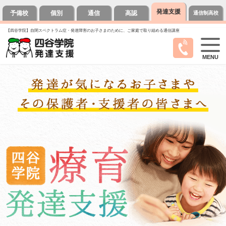
発達支援
予備校
個別
通信
高認
通信制高校
【四谷学院】自閉スペクトラム症・発達障害のお子さまのために、ご家庭で取り組める通信講座
MENU