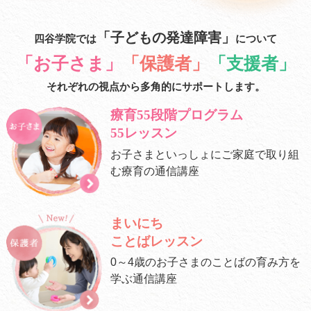
「子どもの発達障害」
四谷学院では
について
「お子さま」
「保護者」
「支援者」
それぞれの視点から多角的にサポートします。
療育55段階プログラム
55レッスン
お子さまといっしょに
ご家庭で取り組
む療育の通信講座
まいにち
ことばレッスン
0～4歳のお子さまの
ことばの育み方を
学ぶ通信講座