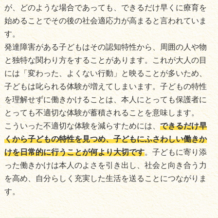
が、どのような場合であっても、できるだけ早くに療育を
始めることでその後の社会適応力が高まると言われていま
す。
発達障害がある子どもはその認知特性から、周囲の人や物
と独特な関わり方をすることがあります。これが大人の目
には「変わった、よくない行動」と映ることが多いため、
子どもは叱られる体験が増えてしまいます。子どもの特性
を理解せずに働きかけることは、本人にとっても保護者に
とっても不適切な体験が蓄積されることを意味します。
こういった不適切な体験を減らすためには、
できるだけ早
くから子どもの特性を見つめ、子どもにふさわしい働きか
けを日常的に行うことが何より大切です
。子どもに寄り添
った働きかけは本人のよさを引き出し、社会と向き合う力
を高め、自分らしく充実した生活を送ることにつながりま
す。