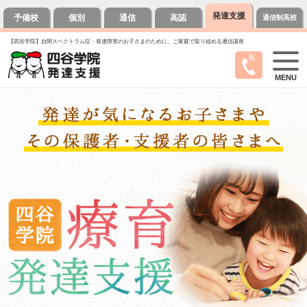
発達支援
予備校
個別
通信
高認
通信制高校
【四谷学院】自閉スペクトラム症・発達障害のお子さまのために、ご家庭で取り組める通信講座
MENU