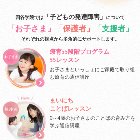
「子どもの発達障害」
四谷学院では
について
「お子さま」
「保護者」
「支援者」
それぞれの視点から多角的にサポートします。
療育55段階プログラム
55レッスン
お子さまといっしょに
ご家庭で取り組
む療育の通信講座
まいにち
ことばレッスン
0～4歳のお子さまの
ことばの育み方を
学ぶ通信講座