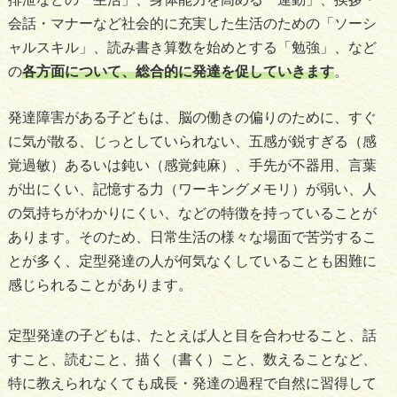
会話・マナーなど社会的に充実した生活のための「ソーシ
ャルスキル」、読み書き算数を始めとする「勉強」、など
の
各方面について、総合的に発達を促していきます
。
発達障害がある子どもは、脳の働きの偏りのために、すぐ
に気が散る、じっとしていられない、五感が鋭すぎる（感
覚過敏）あるいは鈍い（感覚鈍麻）、手先が不器用、言葉
が出にくい、記憶する力（ワーキングメモリ）が弱い、人
の気持ちがわかりにくい、などの特徴を持っていることが
あります。そのため、日常生活の様々な場面で苦労するこ
とが多く、定型発達の人が何気なくしていることも困難に
感じられることがあります。
定型発達の子どもは、たとえば人と目を合わせること、話
すこと、読むこと、描く（書く）こと、数えることなど、
特に教えられなくても成長・発達の過程で自然に習得して