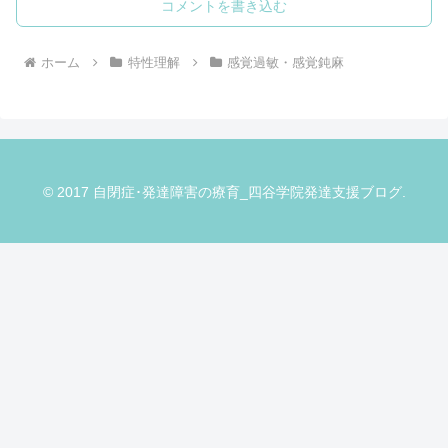
コメントを書き込む
ホーム
特性理解
感覚過敏・感覚鈍麻
© 2017 自閉症･発達障害の療育_四谷学院発達支援ブログ.