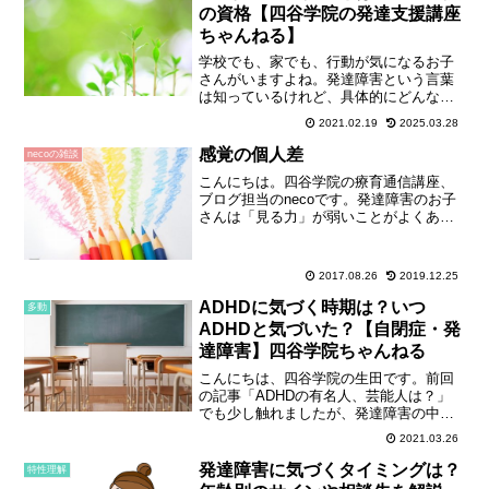
の資格【四谷学院の発達支援講座
ちゃんねる】
学校でも、家でも、行動が気になるお子
さんがいますよね。発達障害という言葉
は知っているけれど、具体的にどんな風
に扱ったらいいのか分からないという相
2021.02.19
2025.03.28
談もいただきます。かんしゃくを起こ
す、集団活動についていけない、保護者
感覚の個人差
necoの雑談
から相談をもらったなど、保...
こんにちは。四谷学院の療育通信講座、
ブログ担当のnecoです。発達障害のお子
さんは「見る力」が弱いことがよくあり
ます。学習に集中できない、問題文が読
めない、計算の桁を間違える、といった
様子を示す場合、問題は国語や算数の力
2017.08.26
2019.12.25
にではなく「見る力」...
ADHDに気づく時期は？いつ
多動
ADHDと気づいた？【自閉症・発
達障害】四谷学院ちゃんねる
こんにちは、四谷学院の生田です。前回
の記事「ADHDの有名人、芸能人は？」
でも少し触れましたが、発達障害の中で
もADHDは、大人になってから気づくと
2021.03.26
いうケースが珍しくありません。それは
なぜでしょうか？ADHDの症状にその理
発達障害に気づくタイミングは？
特性理解
由があるんです。今...