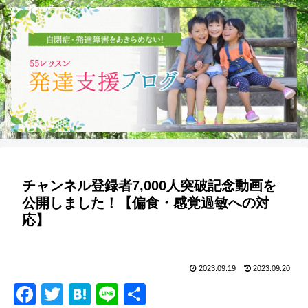
チャンネル登録者7,000人突破記念動画を
公開しました！【偏食・感覚過敏への対
応】
2023.09.19
2023.09.20
F
T
H
Li
共