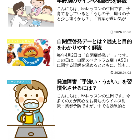
年齢別のサインや相談先を解説
こんにちは、55レッスンの生田です。子
育てをしていると「うちの子、周りの子
と少し違うかも？」「言葉が遅い気がす
る……」と不安になることはありません
か？お子さんの発達について悩む保護者
2026.05.26
の方は少なくありません。そこで今回
は、「発達障害に気づくタ...
自閉症啓発デーとは？歴史と目的
イベント・お知らせ
をわかりやすく解説
毎年4月2日は「自閉症啓発デー」です。
この日は、自閉スペクトラム症（ASD）
に関する理解を深めるとともに、誰もが
安心して暮らせる社会の実現について考
2026.04.02
えるために制定された国際的な記念日で
す。この記事では、自閉症啓発デーの成
発達障害「手洗い・うがい」を習
ソーシャルスキル
り立ちや背景、世界各...
慣化させるには？
こんにちは、55レッスンの生田です。今
多くの方が関心をお持ちのウイルス対
策・風邪予防ですが、中でも効果的と言
われているのが「手洗い・うがい」です
ね。ただ、お子さんの場合、まだ手洗
い・うがいが習慣づいていないこともあ
るでしょう。特に、発達障害...