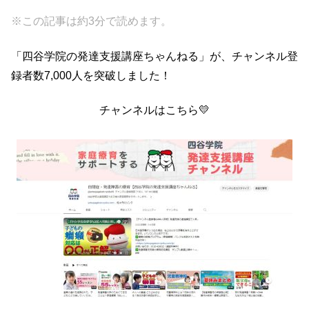
a
wi
at
n
有
※この記事は約3分で読めます。
c
tt
e
e
e
er
n
「四谷学院の発達支援講座ちゃんねる」が、チャンネル登
b
a
録者数7,000人を突破しました！
o
チャンネルはこちら💛
o
k