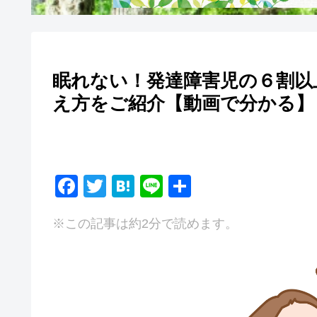
眠れない！発達障害児の６割以
え方をご紹介【動画で分かる】
F
T
H
Li
共
a
wi
at
n
有
※この記事は約2分で読めます。
c
tt
e
e
e
er
n
b
a
o