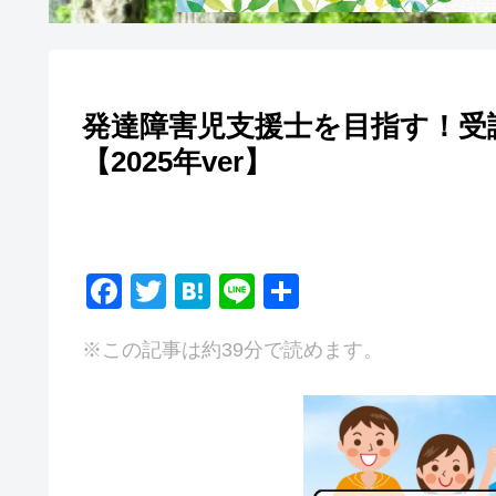
発達障害児支援士を目指す！受
【2025年ver】
F
T
H
Li
共
a
wi
at
n
有
※この記事は約39分で読めます。
c
tt
e
e
e
er
n
b
a
o