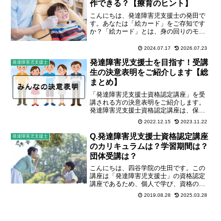
作できる？【療育のヒント】
こんにちは、発達障害児支援士の発田で
す。あなたは「絵カード」をご存知です
か？「絵カード」とは、身の回りのモノ
や人の行動などを、絵で簡単に表したカ
ードです。視覚的に情報をキャッチする
2024.07.17
2026.07.23
ことが得意なお子さんには、絵カードは
発達障害児支援士を目指す！受講
特に効果的とされています...
発達障害児支援士
生の決意表明をご紹介します【総
まとめ】
「発達障害児支援士資格認定講座」を受
講される方の決意表明をご紹介します。
発達障害児支援士資格認定講座は、保育
士さんをはじめ、幼稚園の先生や小学校
2022.12.15
2023.11.22
の先生、支援施設で働かれている方、発
達障害のあるお子さんの保護者の方、定
Q.発達障害児支援士資格認定講座
発達障害児支援士
年退職後に学び直しをされ...
のカリキュラムは？学習期間は？
団体受講は？
こんにちは、四谷学院の生田です。この
講座は「発達障害児支援士」の資格認定
講座であるため、個人で学び、資格の認
定を受けるものですが、施設の方から、
2019.08.28
2025.03.28
「講座を施設全体の研修として受講した
い」というご相談をいただきました。個
人の方からも、という声も...