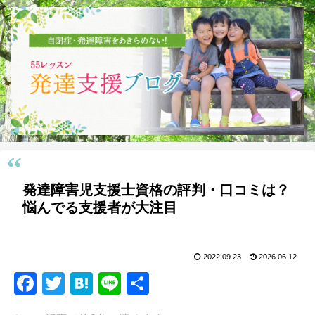
発達障害児支援士資格の評判・口コミは？
悩んでる支援者が大注目
2022.09.23
2026.06.12
F
T
H
Li
共
a
wi
at
n
有