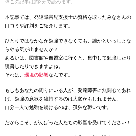
※この記事は約2分で読めます。
c
tt
e
e
e
er
n
本記事では、発達障害児支援士の資格を取ったみなさんの
b
a
口コミや評判をご紹介します。
o
ひとりではなかなか勉強できなくても、誰かといっしょな
o
らやる気が出ませんか？
k
あるいは、図書館や自習室に行くと、集中して勉強したり
読書したりできますよね。
それは、
環境の影響
なんです。
もしもあなたの周りにいる人が、発達障害に無関心であれ
ば、勉強の意欲を維持するのは大変かもしれません。
自分一人で勉強を続けるのは、孤独な戦いです。
だからこそ、
がんばった人たちの影響を受けてください！