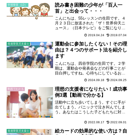
読み書き困難の少年が「百人一
学習障害（LD）
首」と出会って・・・
こんにちは、55レッスンの生田です。４
月２３日に放送された「ザ！世界仰天ニ
ュース」（日本テレビ）をご覧になりま
したか？「読み書き障害（ディスレクシ
2019.04.24
2019.07.04
ア）」の少年が「競技かるた」の最高等
級A級に上り詰めるというストーリーでし
運動会に参加したくない！その理
発達障害児支援士
た。▼「ザ！世界仰天...
由は？４つのサポート法を紹介し
ます
こんにちは、四谷学院の生田です。２学
期は、運動会や発表会などの行事ごとが
目白押しですね。心待ちにしているお子
さんもいれば、なかには「参加したくな
2024.09.18
2024.09.25
い」というお子さんもいらっしゃるかも
しれません。この「参加したくない」に
理想の支援者になりたい！成功事
動画でわかる
は、実はいろいろな理由が...
例3選【動画で分かる】
活動中に立ち歩いてしまう。すぐに手が
出てしまう。パニックで泣き叫んでしま
う。あなたはこうした子どもたちに対し
て、どのような対処法を、いくつ思いつ
きますか？もしも、あなたの実践してい
2022.08.17
2022.09.01
る方法がなかなかうまくいっていないの
絵カードの効果的な使い方は？自
であれば、そのアプローチ...
発達障害児支援士