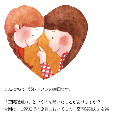
e
er
n
b
a
o
o
k
こんにちは、55レッスンの生田です。
「空間認知力」というのを聞いたことがありますか？
今回は、ご家庭での療育においてこの「空間認知力」を高