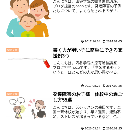
こんにちは。四谷学院の療育通信講座、
ブログ担当のnecoです。発達障害の子供
たちについて、よく心配されるのが「言
葉の育ち」。話し始めるのが遅い、自発
的な会話がほとんどない、人の気持ちを
考えずにズバッとものを言ってしまう、
言動が一致しない、な...
2017.10.04
2024.02.05
書く力が弱い子に簡単にできる支
学習支援
援例3つ
こんにちは。四谷学院の療育通信講座、
ブログ担当necoです。「学習する姿」と
いうと、ほとんどの人が思い浮かべるの
がノートと鉛筆を持って、椅子に座って
机に向かう、という様子ではないでしょ
うか。「ノートと鉛筆」という古き良き
2017.08.23
2017.09.25
学習スタイルは、実際...
発達障害のお子様 休校中の過ご
学習支援
し方55選
こんにちは、55レッスンの生田です。全
国一斉休校が始まり、早３週間。運動不
足、ストレスが溜まっているなど、色々
な声が挙がってきていますね。今日は、
55レッスン（療育55段階プログラム講
2020.03.24
2020.03.25