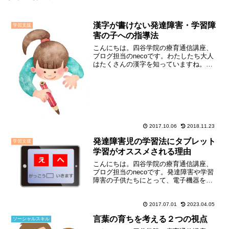
漢字が書けない発達障害・学習障
学習支援
害の子への指導法
こんにちは。四谷学院の療育通信講座、
ブログ担当のnecoです。わたしたち大人
はたくさんの漢字を知っていますね。あ
なたはその漢字をどうやって身に着けま
したか？ほとんどの方は、「ひたすら書
く」ことによって、漢字を覚えてきたの
ではないかと思います...
2017.10.06
2018.11.23
発達障害児の学習法にタブレット
学習支援
学習がオススメされる理由
こんにちは。四谷学院の療育通信講座、
ブログ担当のnecoです。発達障害や学習
障害の子供たちにとって、電子機器を活
用した学習はとても効果的です。スマー
トフォンやタブレットで手軽に学習でき
るアプリもたくさんあり、学校やご家庭
2017.07.01
2023.04.05
で電子機器を使った学...
言葉の育ちを考える２つの視点
ソーシャルスキル