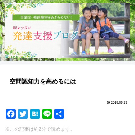
空間認知力を高めるには
2018.05.23
F
T
H
Li
共
a
wi
at
n
有
※この記事は約2分で読めます。
c
tt
e
e