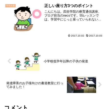
座）にちなんで、お休み中の過ごし方の
アイディアを55個紹...
正しい座り方3つのポイント
学習支援
こんにちは。四谷学院の療育通信講座、
ブログ担当のnecoです。55レッスンで
は、学習中にじっと座っていられないと
いうご相談をよくいただきます。大人は
それほど意識しないかもしれませんが、
実は「座り続ける」ことは、身体にとっ
てはなかなか負担の高...
2017.10.02
2017.10.03
小学校低学年以降の子供の発達
発達障害のお子様向けの書道教室に行っ
てみました！
コメント