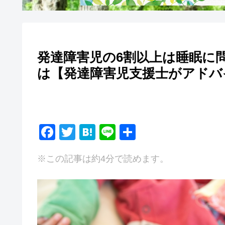
発達障害児の6割以上は睡眠に
は【発達障害児支援士がアドバ
F
T
H
Li
共
a
wi
at
n
有
※この記事は約4分で読めます。
c
tt
e
e
e
er
n
b
a
o