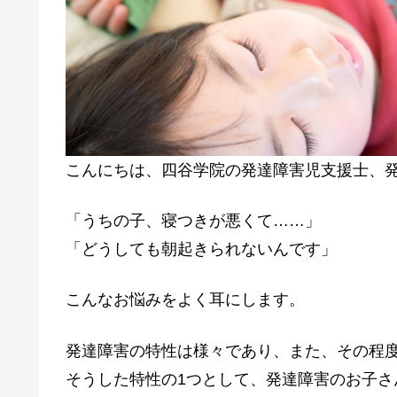
o
k
こんにちは、四谷学院の発達障害児支援士、
「うちの子、寝つきが悪くて……」
「どうしても朝起きられないんです」
こんなお悩みをよく耳にします。
発達障害の特性は様々であり、また、その程
そうした特性の1つとして、発達障害のお子