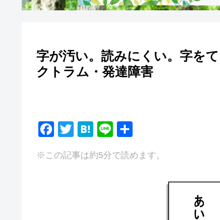
字が汚い。読みにくい。字をて
クトラム・発達障害
F
T
H
Li
共
a
wi
at
n
有
※この記事は約5分で読めます。
c
tt
e
e
e
er
n
b
a
o