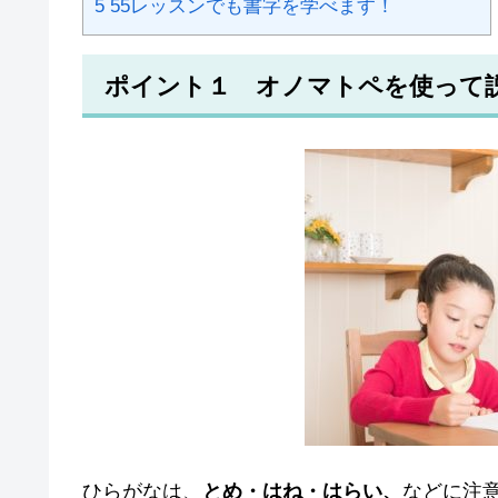
5
55レッスンでも書字を学べます！
ポイント１ オノマトペを使って
ひらがなは、
とめ・はね・はらい、
などに注