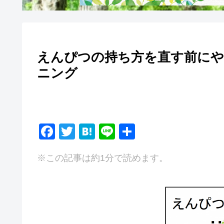
えんぴつの持ち方を直す前にや
ニング
F
T
H
Li
共
a
wi
at
n
有
※この記事は約1分で読めます。
c
tt
e
e
e
er
n
b
a
o