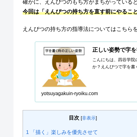
確かに、えんぴつのもち方がまちがっていると
今回は「えんぴつの持ち方を直す前にやるこ
えんぴつの持ち方の指導法についてはこちら
正しい姿勢で字を
こんにちは、四谷学院
か？えんぴつで字を書く
yotsuyagakuin-ryoiku.com
目次
[
非表示
]
1
「描く」楽しみを優先させて