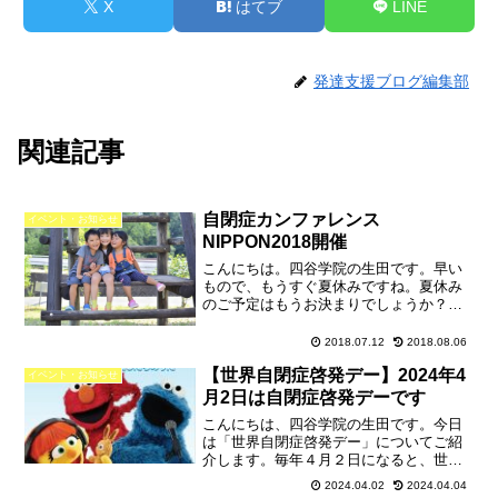
X
はてブ
LINE
発達支援ブログ編集部
関連記事
自閉症カンファレンス
イベント・お知らせ
NIPPON2018開催
こんにちは。四谷学院の生田です。早い
もので、もうすぐ夏休みですね。夏休み
のご予定はもうお決まりでしょうか？夏
休みには、自閉症や発達障害をテーマに
した講演会、イベントが多く開催されま
2018.07.12
2018.08.06
す。ここでは、2002年から始まり今回で
【世界自閉症啓発デー】2024年4
17回目となる「自閉...
イベント・お知らせ
月2日は自閉症啓発デーです
こんにちは、四谷学院の生田です。今日
は「世界自閉症啓発デー」についてご紹
介します。毎年４月２日になると、世界
140ヵ国以上が「癒し」や「希望」「穏や
2024.04.02
2024.04.04
か」を表すシンボルカラーのブルーにラ