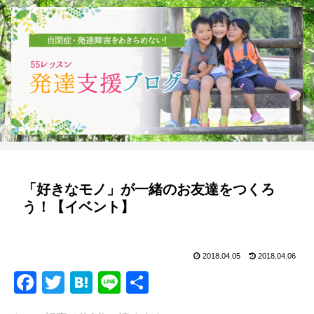
「好きなモノ」が一緒のお友達をつくろ
う！【イベント】
2018.04.05
2018.04.06
F
T
H
Li
共
a
wi
at
n
有