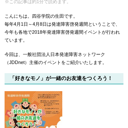
※この記事は約1分で読めます。
c
tt
e
e
e
er
n
こんにちは。四谷学院の生田です。
b
a
毎年4月1日～4月8日は発達障害啓発週間ということで、
o
今年も各地で2018年発達障害啓発週間イベントが行われ
o
ています。
k
今回は、一般社団法人日本発達障害ネットワーク
（JDDnet）主催のイベントをご紹介いたします。
「好きなモノ」が一緒のお友達をつくろう！