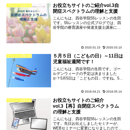
イトアップされます。日本では、東京タ
お役立ちサイトのご紹介vol.3自
イベント・お知らせ
ワーをはじめとした全...
閉症スペクトラムの理解と支援
こんにちは、四谷学院55レッスンの生田
です。55レッスンの公式ブログでは、四
谷学院の療育講座や発達支援士講座に関
連する情報だけでなく、発達障害のお子
さんとその保護者・指導者の皆さんのお
役に立つ情報をお伝えしています。今回
は、発達障害の正しい...
2020.01.15
2020.03.10
５月５日（こどもの日）～11日は
イベント・お知らせ
児童福祉週間です！
こんにちは、四谷学院の生田です。ゴー
ルデンウィークの予定は決まりました
か？5月5日は「こどもの日」ですね。5日
からはじまる1週間は「児童福祉週間」で
す。児童福祉週間子どもや家庭、そして
子どもの健やかな成長について国民全体
2018.04.21
2018.05.14
で考えよう！というこ...
お役立ちサイトのご紹介
イベント・お知らせ
vol.3【再】自閉症スペクトラム
の理解と支援
こんにちは、四谷学院55レッスンの生田
です。先日お伝えしましたセミナーが、
WEBセミナーに変更になりましたのでお