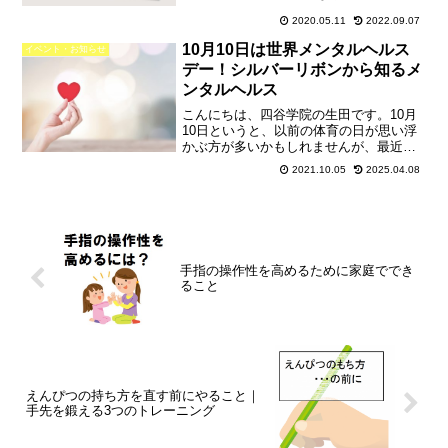
知らせします。前回のお知らせ東京会場
2020.05.11
2022.09.07
で実施予定でしたが、新型コロナウイル
ス感染症の拡大を受けてWEB開催（ライ
10月10日は世界メンタルヘルス
イベント・お知らせ
ブ配信）に変更にな...
デー！シルバーリボンから知るメ
ンタルヘルス
こんにちは、四谷学院の生田です。10月
10日というと、以前の体育の日が思い浮
かぶ方が多いかもしれませんが、最近で
は世界メンタルヘルスデーとして知られ
2021.10.05
2025.04.08
るようになってきました。イベント当日
は、東京タワーが銀色にライトアップさ
れます。これはシルバ...
手指の操作性を高めるために家庭ででき
ること
えんぴつの持ち方を直す前にやること｜
手先を鍛える3つのトレーニング