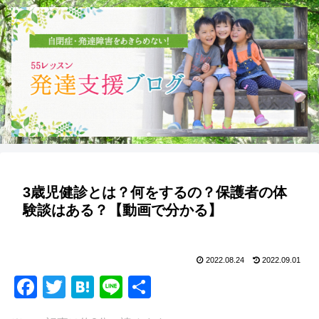
3歳児健診とは？何をするの？保護者の体
験談はある？【動画で分かる】
2022.08.24
2022.09.01
F
T
H
Li
共
a
wi
at
n
有