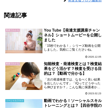
発達支援ブログ編集部
関連記事
You Tube【発達支援講座チャン
動画でわかる
ネル】ショートムービーを公開し
ました
「15秒でわかる！」シリーズ動画を公開
しました。気軽にご覧くださいね。
2020.12.05
知能検査・発達検査とは？検査結
動画でわかる
果をどう活かす？検査を受ける目
的は？【動画で分かる】
「次の発達検査では、なるべく良い結果
を出したいんです」「IQってどうやった
ら伸びますか？」こんな風に保護者から
相談された時、あなたならなんと答えま
2023.02.23
すか？何のために検査を受けるのか、検
査で何が分かるのかを相手に伝わるよう
動画でわかる！ソーシャルスキル
ソーシャルスキル
に説明するのは、保護者...
トレーニングとは？【四谷学院の