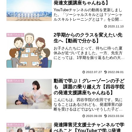
発達支援講座ちゃんねる】
YouTubeチャンネルの動画を更新しまし
た。「ソーシャルスキルとは？ソーシャ
ルスキルトレーニングとは？」を公開し
ました。発達支援において「ソーシャル
2020.11.10
スキル」は必ず学ぶキーワードです。障
害特性を理解するうえで欠かせません。
2学期からのクラスを変えたい先
動画でわかる
発達障害について初...
生へ【動画で分かる】
お子さんたちにとって、待ちに待った夏
休みが近づいてきました。一方、先生方
にとっては、1学期を振り返るための大切
な期間とも言えそうですね。ご自身のク
ラスには、どんな課題が見つかったでし
ょうか？クラスの課題を考えた時、こう
2022.07.27
2022.09.01
したお子さんの存在が頭...
動画で学ぶ！グレーゾーンの子ど
動画でわかる
も 課題の乗り越え方【四谷学院
の発達支援講座ちゃんねる】
こんにちは、四谷学院の生田です。気に
なることはあるけれども、発達障害の診
断を受けるほどではないそうした子ども
たちのことをグレーゾーンと呼ぶことが
2020.09.09
2023.03.04
一般的になっています。こうした子ども
たちは、通常学校（普通級）に在籍して
発達障害児支援士チャンネルで学
動画でわかる
いることが多く、周りの人...
べること【YouTubeで学ぶ発達