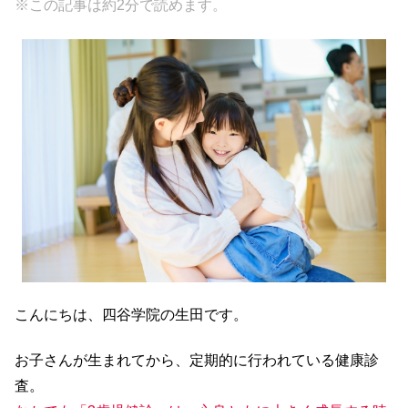
※この記事は約2分で読めます。
c
tt
e
e
e
er
n
b
a
o
o
k
こんにちは、四谷学院の生田です。
お子さんが生まれてから、定期的に行われている健康診
査。