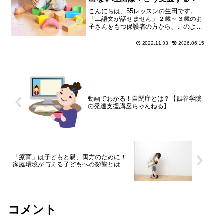
こんにちは、55レッスンの生田です。
「二語文が話せません」２歳～３歳のお
子さんをもつ保護者の方から、このよう
なお悩みをいただくことがあります。今
回は、「二語文が話せない」お子さんに
2022.11.03
2026.06.15
考えられる理由と、ご家庭でできる２つ
の支援をご紹介しています...
動画でわかる！自閉症とは？【四谷学院
の発達支援講座ちゃんねる】
「療育」は子どもと親、両方のために！
家庭環境が与える子どもへの影響とは
コメント