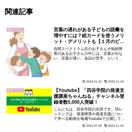
関連記事
言葉の遅れがある子どもの語彙を
動画でわかる
増やすには？絵カードを使うメリ
ット・デメリットも【１月のピッ
クアップ動画】
自閉スペクトラム症のお子さんや知的障
害のあるお子さんの中には、言葉が出な
い、言葉が遅い、会話が苦手、というよ
うなことばの悩みを持つ子が少なくあり
ません。３歳児ごろまでの子どもの発達
は個人差が大きいので「様子を見ましょ
う」と言われることも多い...
2024.01.31
2025.11.19
【Youtube】「四谷学院の発達支
動画でわかる
援講座ちゃんねる」チャンネル登
録者数5,000人突破！
こんにちは、四谷学院の生田です。55レ
ッスンでは、発達障害や発達支援につい
て学べる動画を毎週Youtubeで公開してい
ます。チャンネル開設から約２年、つい
2022.07.09
2022.11.24
に、チャンネル登録者数5,000人を突破し