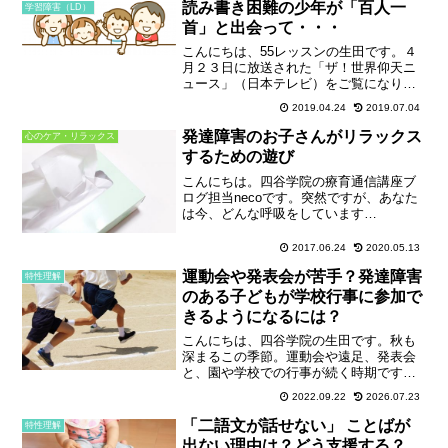
ました！本チャンネルでは、みなさまか
読み書き困難の少年が「百人一
学習障害（LD）
らよくい...
首」と出会って・・・
こんにちは、55レッスンの生田です。４
月２３日に放送された「ザ！世界仰天ニ
ュース」（日本テレビ）をご覧になりま
したか？「読み書き障害（ディスレクシ
2019.04.24
2019.07.04
ア）」の少年が「競技かるた」の最高等
級A級に上り詰めるというストーリーでし
発達障害のお子さんがリラックス
心のケア・リラックス
た。▼「ザ！世界仰天...
するための遊び
こんにちは。四谷学院の療育通信講座ブ
ログ担当necoです。突然ですが、あなた
は今、どんな呼吸をしています
か？・・・おそらく、ほとんど意識せず
に呼吸されていたと思いますが(^ ^)、そ
2017.06.24
2020.05.13
の呼吸は浅いですか？深いですか？今の
運動会や発表会が苦手？発達障害
呼吸の浅さ・深さをよく...
特性理解
のある子どもが学校行事に参加で
きるようになるには？
こんにちは、四谷学院の生田です。秋も
深まるこの季節。運動会や遠足、発表会
と、園や学校での行事が続く時期です
ね。子どもたちが楽しんで参加できるよ
2022.09.22
2026.07.23
うにと、先生方も色々な工夫を凝らされ
ていることかと思います。一方で、発達
「二語文が話せない」 ことばが
特性理解
障害のあるお子さんを指導す...
出ない理由は？どう支援する？