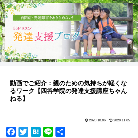
動画でご紹介：親のための気持ちが軽くな
るワーク【四谷学院の発達支援講座ちゃん
ねる】
2020.10.06
2020.11.05
F
T
H
Li
共