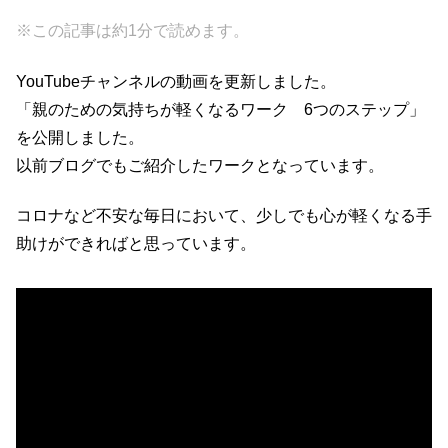
a
wi
at
n
有
※この記事は約1分で読めます。
c
tt
e
e
e
er
n
YouTubeチャンネルの動画を更新しました。
b
a
「親のための気持ちが軽くなるワーク 6つのステップ」
o
を公開しました。
o
以前ブログでもご紹介したワークとなっています。
k
コロナなど不安な毎日において、少しでも心が軽くなる手
助けができればと思っています。