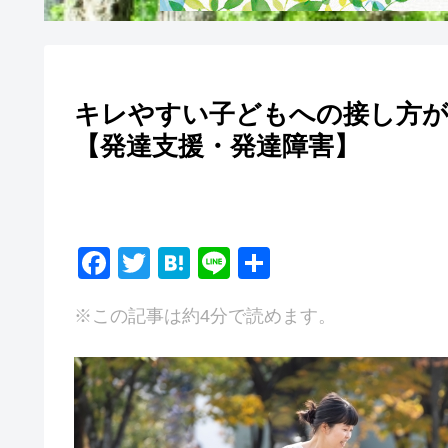
キレやすい子どもへの接し方
【発達支援・発達障害】
F
T
H
Li
共
a
wi
at
n
有
※この記事は約4分で読めます。
c
tt
e
e
e
er
n
b
a
o