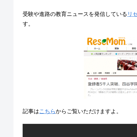
o
k
受験や進路の教育ニュースを発信している
リ
す。
記事は
こちら
からご覧いただけますよ。