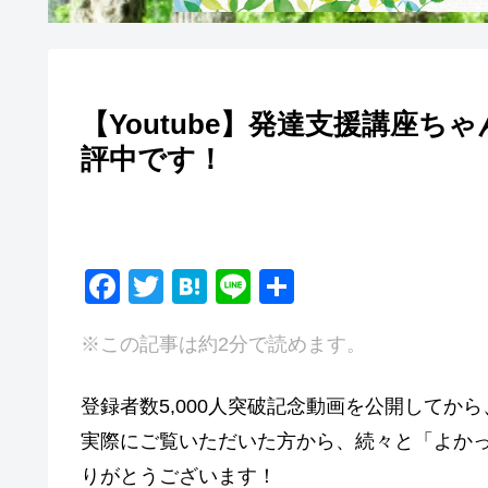
【Youtube】発達支援講座ちゃ
評中です！
F
T
H
Li
共
a
wi
at
n
有
※この記事は約2分で読めます。
c
tt
e
e
e
er
n
登録者数5,000人突破記念動画を公開してか
b
a
実際にご覧いただいた方から、続々と「よか
o
りがとうございます！