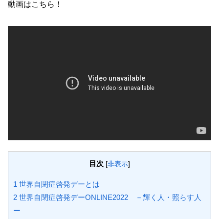
動画はこちら！
目次
[
非表示
]
1
世界自閉症啓発デーとは
2
世界自閉症啓発デーONLINE2022 －輝く人・照らす人
ー