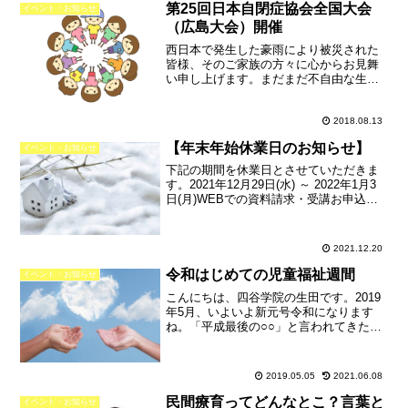
第25回日本自閉症協会全国大会
イベント・お知らせ
（広島大会）開催
西日本で発生した豪雨により被災された
皆様、そのご家族の方々に心からお見舞
い申し上げます。まだまだ不自由な生活
を余儀なくされている方が多くいらっし
ゃる中でも、日々懸命な復旧活動が進ん
でいます。そんな中、９月に自閉症・発
2018.08.13
達障害関連の大きなイベン...
【年末年始休業日のお知らせ】
イベント・お知らせ
下記の期間を休業日とさせていただきま
す。2021年12月29日(水) ～ 2022年1月3
日(月)WEBでの資料請求・受講お申込
み・各種お問い合わせは24時間受付いた
します。休業明けより、順次対応させて
いただきます。12月26日(日)までに...
2021.12.20
令和はじめての児童福祉週間
イベント・お知らせ
こんにちは、四谷学院の生田です。2019
年5月、いよいよ新元号令和になります
ね。「平成最後の○○」と言われてきたの
が、今度は「令和初の○○」が続々登場し
そうです。では「5月5日～11日」は令和
はじめての何の期間かご存知ですか？答
2019.05.05
2021.06.08
えは「児童福...
民間療育ってどんなとこ？言葉と
イベント・お知らせ