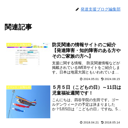
発達支援ブログ編集部
関連記事
防災関連の情報サイトのご紹介
イベント・お知らせ
【発達障害・知的障害のある方や
そのご家族の方へ】
支援に関する情報、 防災関連情報などが
掲載されているWEBサイトをご紹介しま
す。日本は地震大国ともいわれていま
す。最近では地球規模の異常気象も生じ
2024.05.01
2024.08.15
ており、大雨やそれに伴う被害も報告さ
れています。支援を考えていらっしゃる
５月５日（こどもの日）～11日は
イベント・お知らせ
皆様、 そして防災対策...
児童福祉週間です！
こんにちは、四谷学院の生田です。ゴー
ルデンウィークの予定は決まりました
か？5月5日は「こどもの日」ですね。5日
からはじまる1週間は「児童福祉週間」で
す。児童福祉週間子どもや家庭、そして
子どもの健やかな成長について国民全体
2018.04.21
2018.05.14
で考えよう！というこ...