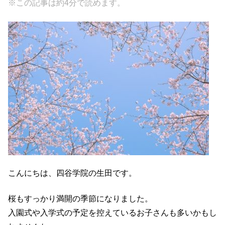
※この記事は約4分で読めます。
c
tt
e
e
e
er
n
b
a
o
o
k
こんにちは、四谷学院の生田です。
桜もすっかり満開の季節になりました。
入園式や入学式の予定を控えているお子さんも多いかもし