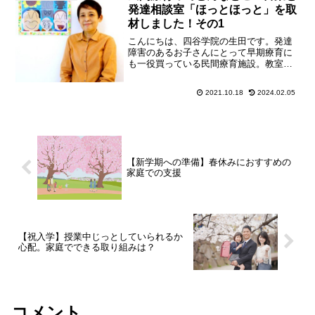
発達相談室「ほっとほっと」を取
材しました！その1
こんにちは、四谷学院の生田です。発達
障害のあるお子さんにとって早期療育に
も一役買っている民間療育施設。教室に
よってプログラムが異なり特色があるの
で、お子さんに合った教室を選ぶことも
2021.10.18
2024.02.05
できます。今回は、民間療育教室の一例
として、2021年５月西...
【新学期への準備】春休みにおすすめの
家庭での支援
【祝入学】授業中じっとしていられるか
心配。家庭でできる取り組みは？
コメント