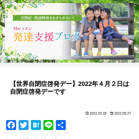
【世界自閉症啓発デー】2022年４月２日は
自閉症啓発デーです
2022.03.28
2022.05.27
F
T
H
Li
共
a
wi
at
n
有