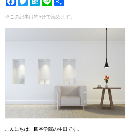
F
T
H
Li
共
a
wi
at
n
有
※この記事は約5分で読めます。
c
tt
e
e
e
er
n
b
a
o
o
k
こんにちは、四谷学院の生田です。