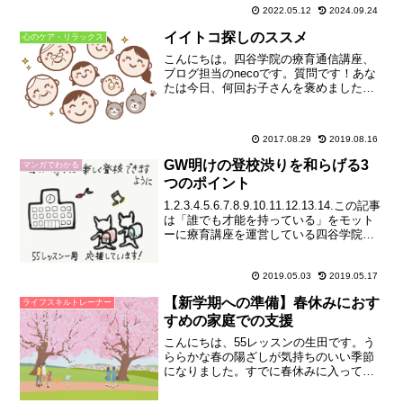
乱暴な言葉を使っていないか心配
2022.05.12
2024.09.24
で……」こんなお悩みを耳にすることが
あります。かんしゃくがなかなかおさま
イイトコ探しのススメ
心のケア・リラックス
らないと、保護者の方もつい「静...
こんにちは。四谷学院の療育通信講座、
ブログ担当のnecoです。質問です！あな
たは今日、何回お子さんを褒めました
か？「漢字がうまく書けた」「靴をちゃ
んとそろえた」など、出来たことを褒め
るだけでなく、「私はあなたを愛してい
2017.08.29
2019.08.16
る」「あなたの笑顔がか...
GW明けの登校渋りを和らげる3
マンガでわかる
つのポイント
1.2.3.4.5.6.7.8.9.10.11.12.13.14.この記事
は「誰でも才能を持っている」をモット
ーに療育講座を運営している四谷学院の
ブログです。家庭療育をサポートする通
信講座「55レッスン」について、詳しく
はホームページをご覧...
2019.05.03
2019.05.17
【新学期への準備】春休みにおす
ライフスキルトレーナー
すめの家庭での支援
こんにちは、55レッスンの生田です。う
ららかな春の陽ざしが気持ちのいい季節
になりました。すでに春休みに入ってい
る、というご家庭も多いのではないでし
ょうか。せっかくのお休み、お子さんと