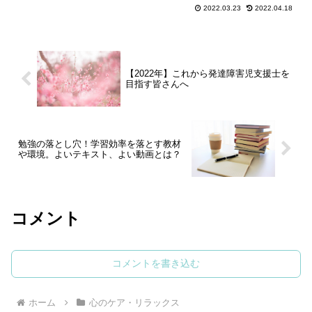
一緒に過ごす時間を大切にしたいですよ
2022.03.23
2022.04.18
ね。同時に、新学期に向...
【2022年】これから発達障害児支援士を
目指す皆さんへ
勉強の落とし穴！学習効率を落とす教材
や環境。よいテキスト、よい動画とは？
コメント
コメントを書き込む
ホーム
心のケア・リラックス