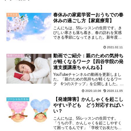
春休みの家庭学習ーおうちでの春
学習支援
休みの過ごし方【家庭療育】
こんにちは、55レッスンの生田です。き
びしい寒さも落ち着き、春の訪れを実感
できる季節になってきました。新年度に
向けてワクワク心を躍らせている子もい
れば、不安や緊張でいっぱいの子もいる
2021.02.11
かもしれません。親としても、新年度へ
動画でご紹介：親のための気持ち
向けてドキドキソワソワ...
動画でわかる
が軽くなるワーク【四谷学院の発
達支援講座ちゃんねる】
YouTubeチャンネルの動画を更新しまし
た。「親のための気持ちが軽くなるワー
ク 6つのステップ」を公開しました。以
前ブログでもご紹介したワークとなって
2020.10.06
2020.11.05
います。コロナなど不安な毎日におい
て、少しでも心が軽くなる手助けができ
【発達障害】かんしゃくを起こし
ソーシャルスキル
ればと思っています...
やすい子ども どう対応すればい
い？
こんにちは、55レッスンの生田です。
「うちの子、かんしゃくを起こしやすく
て困ってるんです」「学校でお友だちに