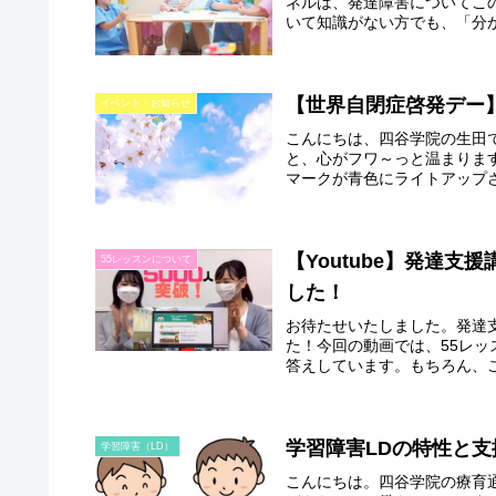
ネルは、発達障害についてこ
いて知識がない方でも、「分か
【世界自閉症啓発デー】
イベント・お知らせ
こんにちは、四谷学院の生田
と、心がフワ～っと温まりま
マークが青色にライトアップさ
【Youtube】発達支
55レッスンについて
した！
お待たせいたしました。発達支
た！今回の動画では、55レ
答えしています。もちろん、こ
学習障害LDの特性と支
学習障害（LD）
こんにちは。四谷学院の療育通