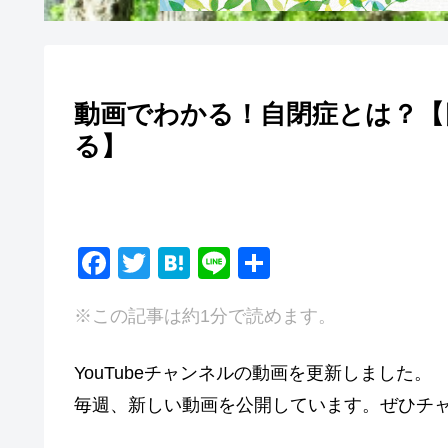
動画でわかる！自閉症とは？【
る】
F
T
H
Li
共
a
wi
at
n
有
※この記事は約1分で読めます。
c
tt
e
e
e
er
n
YouTubeチャンネルの動画を更新しました。
b
a
毎週、新しい動画を公開しています。ぜひチ
o