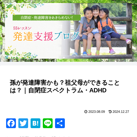
孫が発達障害かも？祖父母ができること
は？｜自閉症スペクトラム・ADHD
2023.08.09
2024.12.27
F
T
H
Li
共
a
wi
at
n
有