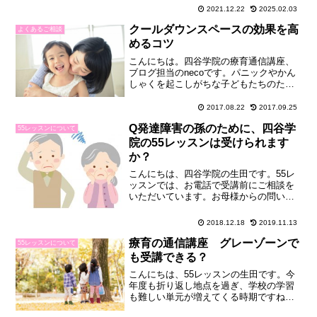
等デイサービスに関わって少しだけお話
2021.12.22
2025.02.03
しました。福祉サービスを行う事業所の
数は、全国的に年々増加していますが、
クールダウンスペースの効果を高
よくあるご相談
これらのサービスを利用...
めるコツ
こんにちは。四谷学院の療育通信講座、
ブログ担当のnecoです。パニックやかん
しゃくを起こしがちな子どもたちのため
に、クールダウンスペースを活用してい
るご家庭や学校は少なくないと思いま
2017.08.22
2017.09.25
す。学校の教室のように広い空間では、
Q発達障害の孫のために、四谷学
パーティションや段ボー...
55レッスンについて
院の55レッスンは受けられます
か？
こんにちは、四谷学院の生田です。55レ
ッスンでは、お電話で受講前にご相談を
いただいています。お母様からの問い合
わせが多いのですが、おじい様やおばあ
様からのお問い合わせもいただきます。
2018.12.18
2019.11.13
こういったお言葉をよくいただきます。
もちろん、お孫さんとい...
療育の通信講座 グレーゾーンで
55レッスンについて
も受講できる？
こんにちは、55レッスンの生田です。今
年度も折り返し地点を過ぎ、学校の学習
も難しい単元が増えてくる時期ですね。
最近、55レッスンでは、いわゆる「グレ