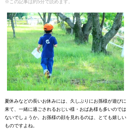
※この記事は約5分で読めます。
c
tt
e
e
e
er
n
b
a
o
o
k
夏休みなどの長いお休みには、久しぶりにお孫様が遊びに
来て、一緒に過ごされるおじい様・おばあ様も多いのでは
ないでしょうか。お孫様の顔を見れるのは、とても嬉しい
ものですよね。