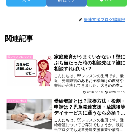
発達支援ブログ編集部
関連記事
家庭療育がうまくいかない！壁に
55レッスンについて
ぶち当たった時の相談先は？誰に
相談すればいい？
こんにちは、55レッスンの生田です。最
近、発達障害のあるお子様向けの教材や
書籍が充実してきました。大きめの本屋
さんに行くと以前よりも、広く関連書籍
2019.06.10
2020.05.15
のスペースがとられていて、意識の高ま
り、あるいはニーズの高まりを感じま
受給者証とは？取得方法・役割・
よくあるご相談
す。こうした教材・書籍の...
申請は？児童発達支援・放課後等
デイサービスに通うなら必須？手
帳との違い
こんにちは、55レッスンの生田です。受
給者証についてご存知でしょうか。以前
当ブログでも児童発達支援事業や放課後