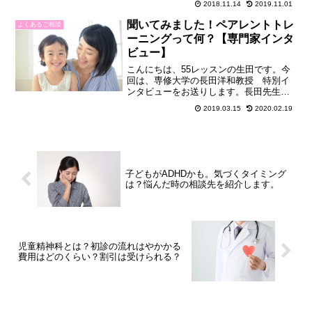
ーゾーン」のお子様の受講についてご相
2018.11.14
2019.11.01
談いただくことが増えてきました。この
聞いてみました！ペアレントトレ
記事では、診断の出て...
よくあるご相談
ーニングって何？【専門家インタ
ビュー】
こんにちは、55レッスンの生田です。今
回は、専修大学の長田洋和教授 特別イ
ンタビューをお送りします。長田先生
は、発達障害を持つ子どもやその親の精
2019.03.15
2020.02.19
神保健について長年研究を進めていらっ
しゃいます。そんな長田先生に、発達障
害のある子どもを持つ親と...
子どもがADHDかも。気づくタイミング
は？悩んだ時の相談先を紹介します。
児童精神科とは？初診の流れはやかかる
費用はどのくらい？割引は受けられる？