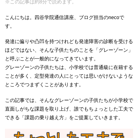
※この記事は約8分で読めます。
c
tt
e
e
e
er
n
こんにちは。四谷学院通信講座、ブログ担当のnecoで
b
a
す。
o
発達に偏りや凸凹を持つけれども発達障害の診断を受ける
o
ほどではない、そんな子供たちのことを「グレーゾーン」
k
と呼ぶことが一般的になってきています。
グレーゾーンの子供たちは、小学校では普通級に在籍する
ことが多く、定型発達の人にとっては思いがけないような
ところでつまずくことがあります。
この記事では、そんなグレーゾーンの子供たちが小学校で
直面しがちな課題を取り上げ、誰でもちょっとした工夫で
できる「課題の乗り越え方」をご提案していきます。