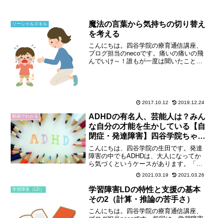
魔法の言葉から気持ちの切り替え
ソーシャルスキル
を考える
こんにちは。四谷学院の療育通信講座、
ブログ担当のnecoです。痛いの痛いの飛
んでいけ～！誰もが一度は聞いたことの
ある魔法の言葉ですね。大人になった今
では、何の意味もない子供だましのよう
に聞こえるこの言葉。ところが、子供た
ちにとっては、文字通...
2017.10.12
2019.12.24
ADHDの有名人、芸能人は？みん
動画でわかる
な自分の才能を生かしている【自
閉症・発達障害】四谷学院ちゃん
ねる
こんにちは、四谷学院の生田です。発達
障害の中でもADHDは、大人になってか
ら気づくというケースがあります。「子
どもの頃とてもつらかったけれど、そう
2021.03.19
2021.03.26
いうことだったのか…」という声も聴き
ます。今回は、そうした大人になってか
学習障害LDの特性と支援の基本
学習障害（LD）
ら判明したり、ADHD...
その2（計算・推論の苦手さ）
こんにちは。四谷学院の療育通信講座、