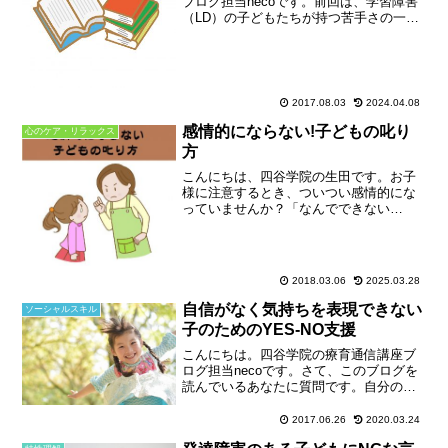
ブログ担当necoです。前回は、学習障害
（LD）の子どもたちが持つ苦手さの一例
をご紹介しました。⇒ 学習障害LDの特
性と支援の基本その1今回は、その苦手さ
の背景にある障害特性について見ていき
ましょう。学習...
2017.08.03
2024.04.08
感情的にならない!子どもの叱り
心のケア・リラックス
方
こんにちは、四谷学院の生田です。お子
様に注意するとき、ついつい感情的にな
っていませんか？「なんでできない
の！」「ちがうでしょ！」大きな声を出
してしまって、子どももギャン泣き。親
もあとで反省･･･よくいただくご相談で
す。この記事では、「効果的...
2018.03.06
2025.03.28
自信がなく気持ちを表現できない
ソーシャルスキル
子のためのYES-NO支援
こんにちは。四谷学院の療育通信講座ブ
ログ担当necoです。さて、このブログを
読んでいるあなたに質問です。自分の内
面を表現する ことが苦手な人、いませ
んか。あなた自身も苦手かもしれません
2017.06.26
2020.03.24
し、あなたの周囲にもそういう方がいら