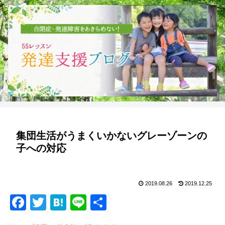
集団生活がうまくいかないグレーゾーンの
子への対応
2019.08.26
2019.12.25
F
T
H
Li
共
a
wi
at
n
有