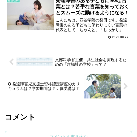
発達障害のある子どもにNGな言
っしゃるかもしれませ...
特性理解
葉とは？苦手な言葉を知っておく
とスムーズに動けるようになる！
こんにちは、四谷学院の発田です。発達
障害のある子どもに伝わりにくい言葉の
代表として「ちゃんと」「しっかり」
「ていねいに」というものがあります。
2022.09.29
これらに共通することが何か、分かりま
すか？もしかすると、日常生活の中で気
にせず使っている、という方...
文部科学省主催 共生社会を実現するた
めの「超福祉の学校」って？
Q.発達障害児支援士資格認定講座のカリ
キュラムは？学習期間は？団体受講は？
コメント
コメントを書き込む