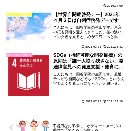
り、発達支援に関する関心の高さを実感
2019.08.09
するとともに、この資格への...
【世界自閉症啓発デー】2021年
イベント・お知らせ
４月２日は自閉症啓発デーです
こんにちは、四谷学院の生田です。東京
の桜も見頃を迎えてきました。桜の淡い
ピンク色を見ると、心がフワ～っと温ま
りますね。ところで、皆さんは毎年４月
２日なると、全国各地のランドマークが
2021.03.28
2021.03.31
青色にライトアップされるのをご存知で
SDGs（持続可能な開発目標）の
すか？４月２日は、「世界...
55レッスンについて
原則は「誰一人取り残さない」発
達障害児への発達支援・療育に
も！
こんにちは、四谷学院の生田です。最近
テレビや新聞などでも「SDGs」という文
字をよく見るようになったかと思いま
す。自然環境と関連付けて語られること
も多いのですが、実はSDGsは発達支援に
も深い関係があります。この記事では、
2021.07.22
2021.11.26
SDGsについての...
不器用なお子様に！ボディーイメージの
獲得で「できる」が増える！