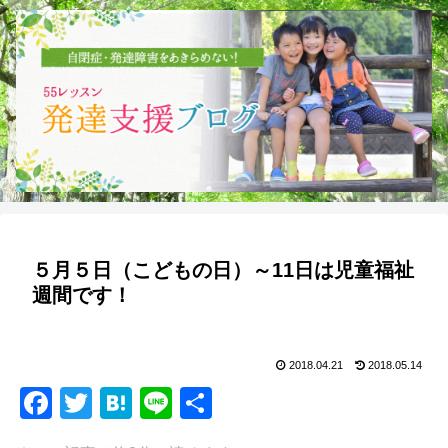
５月５日（こどもの日）～11日は児童福祉
週間です！
2018.04.21
2018.05.14
F
T
H
Li
共
a
wi
at
n
有