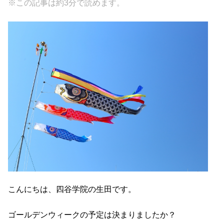
※この記事は約3分で読めます。
c
tt
e
e
e
er
n
b
a
o
o
k
こんにちは、四谷学院の生田です。
ゴールデンウィークの予定は決まりましたか？