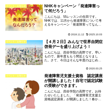
で実施予定でしたが、新型コロナウイル
ス感染症の拡大を受けてWEB開催（ライ
NHKキャンペーン「発達障害っ
イベント・お知らせ
ブ配信）に変更にな...
て何だろう」
こんにちは、55レッスンの生田です。
NHKでは、11月から発達障害について考
えるキャンペーン「発達障害ってなんだ
ろう」が始まりました。様々な番組、イ
ンターネットを通じて、発達障害に関す
2018.11.12
2025.10.03
る情報が発信されます。放送時期は？キ
ャンペーン「発達障害...
【４月２日】みんなで世界自閉症
イベント・お知らせ
啓発デーを盛り上げよう！
こんにちは、四谷学院の高野です。早い
もので、新年度ももう間近となりまし
た。さて、今日はそんな年度のはじめ４
月２日にあるイベントについてご紹介し
たいと思います。毎年４月２日は、「世
2020.03.25
界自閉症啓発デー」です「世界自閉症啓
発達障害児支援士資格 認定講座
発デー」は、2007年に行...
イベント・お知らせ
が開講しました！自宅で認定試験
の受験ができます。
こんにちは、四谷学院の高野です。お待
たせいたしました。「発達障害児支援士
資格認定講座」が開講しました！春から
予約販売を開始していましたが、すでに
多くの方にお申し込みをいただいてお