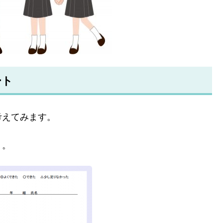
ート
考えてみます。
う。