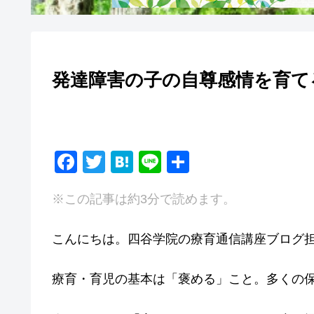
発達障害の子の自尊感情を育て
F
T
H
Li
共
a
wi
at
n
有
※この記事は約3分で読めます。
c
tt
e
e
e
er
n
こんにちは。四谷学院の療育通信講座ブログ担当
b
a
o
療育・育児の基本は
「褒める」
こと。多くの保
o