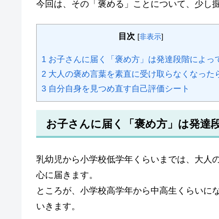
k
今回は、その「褒める」ことについて、少し
目次
[
非表示
]
1
お子さんに届く「褒め方」は発達段階によっ
2
大人の褒め言葉を素直に受け取らなくなった
3
自分自身を見つめ直す自己評価シート
お子さんに届く「褒め方」は発達
乳幼児から小学校低学年くらいまでは、大人
心に届きます。
ところが、小学校高学年から中高生くらいに
いきます。