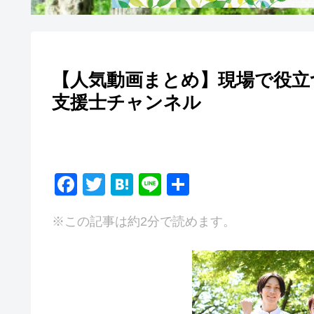
【人気動画まとめ】現場で役立
支援士チャンネル
F
T
H
Li
共
a
wi
at
n
有
※この記事は約2分で読めます。
c
tt
e
e
e
er
n
b
a
o