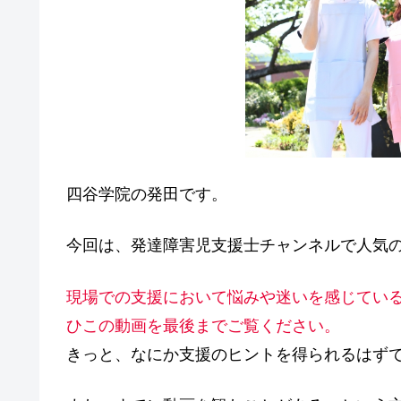
o
k
四谷学院の発田です。
今回は、
発達障害児支援士チャンネルで人気
現場での支援において悩みや迷いを感じてい
ひこの動画を最後までご覧ください。
きっと、なにか支援のヒントを得られるはず