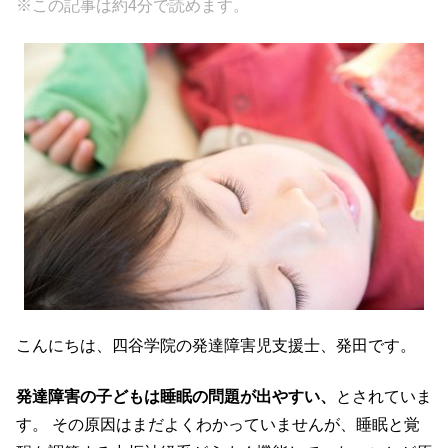
※この記事は約4分で読めます。
c
tt
e
e
e
er
n
b
a
o
o
k
こんにちは、四谷学院の発達障害児支援士、発田です。
発達障害の子どもは睡眠の問題が出やすい、
とされていま
す。 その原因はまだよくわかっていませんが、睡眠と覚