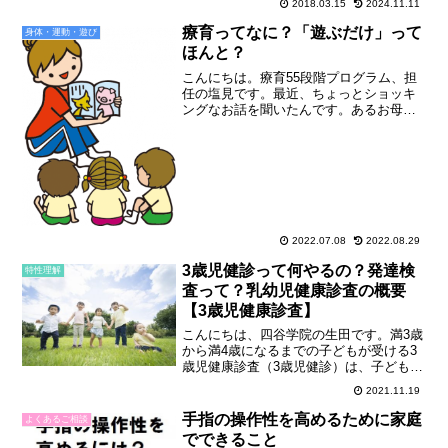
怒鳴ってしまって、お母さんも自己嫌悪
2018.03.15
2024.11.11
になってしまい、どうにかしたい！と思
療育ってなに？「遊ぶだけ」って
っていらっしゃるんです...
身体・運動・遊び
ほんと？
こんにちは。療育55段階プログラム、担
任の塩見です。最近、ちょっとショッキ
ングなお話を聞いたんです。あるお母さ
んが、ご家族で療育施設の見学に行った
際、お子さんの活動の様子を見ていたお
父さんから「これ、ただ遊んでるだけじ
ゃん、本当に成長するの...
2022.07.08
2022.08.29
3歳児健診って何やるの？発達検
特性理解
査って？乳幼児健康診査の概要
【3歳児健康診査】
こんにちは、四谷学院の生田です。満3歳
から満4歳になるまでの子どもが受ける3
歳児健康診査（3歳児健診）は、子どもの
成長を知るよい機会になります。また、
2021.11.19
医師や保健師、管理栄養士といった専門
家と話ができる機会でもあります。日ご
手指の操作性を高めるために家庭
よくあるご相談
ろの子育てにおける...
でできること