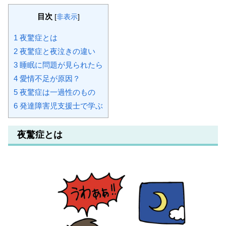
目次
[
非表示
]
1
夜驚症とは
2
夜驚症と夜泣きの違い
3
睡眠に問題が見られたら
4
愛情不足が原因？
5
夜驚症は一過性のもの
6
発達障害児支援士で学ぶ
夜驚症とは