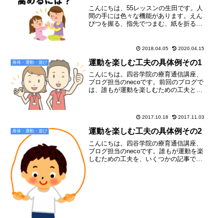
こんにちは、55レッスンの生田です。人
間の手には色々な機能があります。えん
ぴつを握る、指先でつまむ、紙を折るな
どなど・・・手の動きをスムーズにでき
るようになるのは、日常生活においてと
ても大切なことですね。この記事では、
2018.04.05
2020.04.15
手指の機能の発達につい...
運動を楽しむ工夫の具体例その1
身体・運動・遊び
こんにちは。四谷学院の療育通信講座、
ブログ担当のnecoです。前回のブログで
は、誰もが運動を楽しむための工夫とし
て、3つのポイントをお伝えしました。第
1回の記事 ⇒ 誰もが運動を楽しむ工夫
第2回の記事 ⇒ 今ご覧のこの記事です
2017.10.18
2017.11.03
第3回の記事 ...
運動を楽しむ工夫の具体例その2
身体・運動・遊び
こんにちは。四谷学院の療育通信講座、
ブログ担当のnecoです。誰もが運動を楽
しむための工夫を、いくつかの記事でご
紹介しています。第1回の記事 ⇒ 誰も
が運動を楽しむ工夫第2回の記事 ⇒ 運
動を楽しむ工夫の具体例その1第3回の記
事 ⇒ 今ご覧...