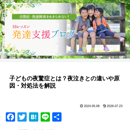
子どもの夜驚症とは？夜泣きとの違いや原
因・対処法を解説
2024.05.08
2026.07.23
F
T
H
Li
共
a
wi
at
n
有