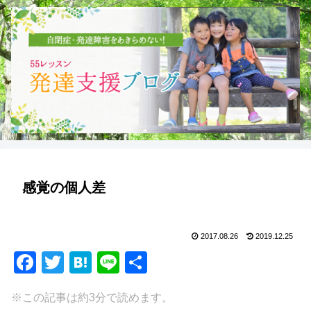
感覚の個人差
2017.08.26
2019.12.25
F
T
H
Li
共
a
wi
at
n
有
※この記事は約3分で読めます。
c
tt
e
e