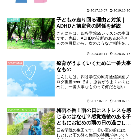
ボールの感覚を全身で楽しんでいまし
た。おそらく発達に何ら...
2017.10.07
2019.10.16
子どもが走り回る理由と対策｜
二次障害
ADHDと前庭覚の関係を解説
こんにちは、四谷学院55レッスンの生田
です。先日、ADHDの診断のあるお子さ
んのお母様から、次のようなご相談をい
ただきました。お母様のお気持ち、本当
によくわかります。みなさんも、親の言
2024.09.11
2026.07.17
うことを聞かずに走り回っている子ども
療育がうまくいくために一番大事
の姿を一度は見かけた...
necoの雑談
なもの
こんにちは。四谷学院の療育通信講座ブ
ログ担当necoです。療育がうまくいくた
めに、一番大事なものって何だと思いま
すか？(^ ^)人それぞれ、いろんな答えが
あると思います。どれも正解で、間違い
なんて存在しません。necoは、療育に一
2017.07.06
2019.07.02
番大事なも...
梅雨本番！雨の日にストレスを感
心のケア・リラックス
じるのはなぜ？感覚過敏のある子
どもにお勧めの雨の日の過ごし方
【６月のピックアップ動画】
四谷学院の生田です。暑い夏の前には、
しとしと雨の降る梅雨の時期がやってき