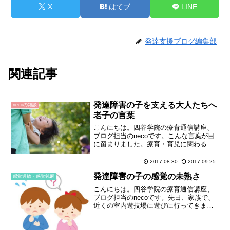
X
はてブ
LINE
発達支援ブログ編集部
関連記事
発達障害の子を支える大人たちへ
necoの雑談
老子の言葉
こんにちは。四谷学院の療育通信講座、
ブログ担当のnecoです。こんな言葉が目
に留まりました。療育・育児に関わる大
人は、子どもたちにとって「偉大な指導
者」でありたいものですね。深い自省を
2017.08.30
2017.09.25
こめて。55レッスンの通信指導では、専
発達障害の子の感覚の未熟さ
任の担任の先生が継...
感覚過敏・感覚鈍麻
こんにちは。四谷学院の療育通信講座、
ブログ担当のnecoです。先日、家族で、
近くの室内遊技場に遊びに行ってきまし
た。この遊技場にはボールプールがあっ
て、そこで遊んでいたあるお子さんが、