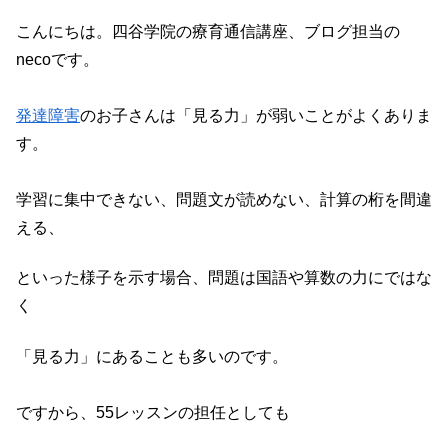
e
er
n
こんにちは。四谷学院の療育通信講座、ブログ担当の
b
a
necoです。
o
o
発達障害
のお子さんは「見る力」が弱いことがよくありま
す。
k
学習に集中できない、問題文が読めない、計算の桁を間違
える、
といった様子を示す場合、問題は国語や算数の力にではな
く
「見る力」にあることも多いのです。
ですから、55レッスンの担任としても