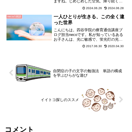
ますね。じめじめした空気、降り続く雨
の音、肌が濡れる感覚……。雨の降る日
2024.06.26
2024.06.28
は、憂鬱な気持ちになる方も多いのでは
ないでしょうか？発達障害に共通する特
一人ひとりが生きる、この全く違
necoの雑談
性の一つとして、「感覚過...
った世界
こんにちは。四谷学院の療育通信講座ブ
ログ担当necoです。私が知っているある
お子さんは、光に敏感で、蛍光灯の光を
「電子が見える」と言って激しく嫌がり
2017.06.30
2020.04.30
ます。その子のお母さんは、「電子なん
て見えるわけがない」とおっしゃって、
お子さんが「ウソを...
自閉症の子の文字の勉強法 単語の構成
を学ぶひらがな遊び
イイトコ探しのススメ
コメント