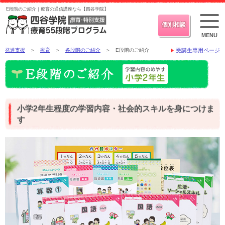
E段階のご紹介｜療育の通信講座なら【四谷学院】
個別相談
MENU
発達支援
＞
療育
＞
各段階のご紹介
＞ E段階のご紹介
受講生専用ページ
小学2年生程度の学習内容・社会的スキルを身につけま
す