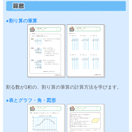
●割り算の筆算
割る数が1桁の、割り算の筆算の計算方法を学びます。
●表とグラフ・角・図形