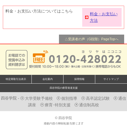
料金・お支払い方法についてはこちら
料金・お支払い
方法
△受講者の声（G段階）PageTopへ
特定商取引法表示
会社案内
採用情報
サイトマップ
四谷学院の療育発達支援
四谷学院 -
大学受験予備校
個別指導
高卒認定試験
通信
講座
療育･特別支援
通信制高校
© 四谷学院