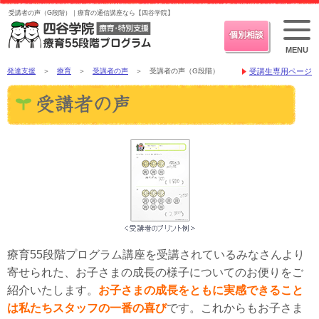
受講者の声（G段階）｜療育の通信講座なら【四谷学院】
個別相談
MENU
発達支援
＞
療育
＞
受講者の声
＞ 受講者の声（G段階）
受講生専用ページ
療育55段階プログラム講座を受講されているみなさんより
寄せられた、お子さまの成長の様子についてのお便りをご
紹介いたします。
お子さまの成長をともに実感できること
は私たちスタッフの一番の喜び
です。これからもお子さま