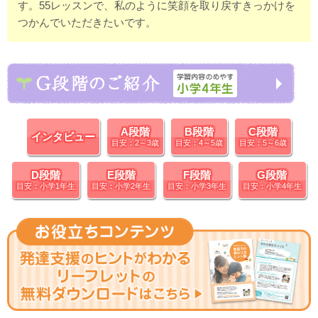
す。55レッスンで、私のように笑顔を取り戻すきっかけを
つかんでいただきたいです。
A段階
B段階
C段階
インタビュー
目安：2～3歳
目安：4～5歳
目安：5～6歳
D段階
E段階
F段階
G段階
目安：小学1年生
目安：小学2年生
目安：小学3年生
目安：小学4年生