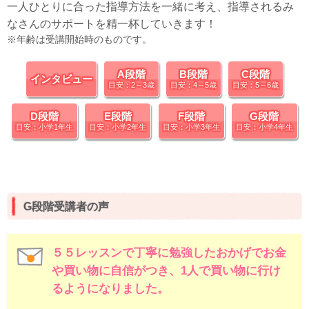
一人ひとりに合った指導方法を一緒に考え、指導されるみ
なさんのサポートを精一杯していきます！
※年齢は受講開始時のものです。
A段階
B段階
C段階
インタビュー
目安：2～3歳
目安：4～5歳
目安：5～6歳
D段階
E段階
F段階
G段階
目安：小学1年生
目安：小学2年生
目安：小学3年生
目安：小学4年生
G段階受講者の声
５５レッスンで丁寧に勉強したおかげでお金
や買い物に自信がつき、1人で買い物に行け
るようになりました。